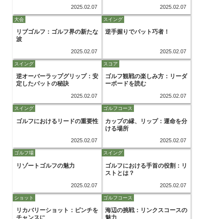
2025.02.07
2025.02.07
大会
スイング
リブゴルフ：ゴルフ界の新たな
逆手握りでパット巧者！
波
2025.02.07
2025.02.07
スイング
スコア
逆オーバーラップグリップ：安
ゴルフ観戦の楽しみ方：リーダ
定したパットの秘訣
ーボードを読む
2025.02.07
2025.02.07
スイング
ゴルフコース
ゴルフにおけるリードの重要性
カップの縁、リップ：運命を分
ける場所
2025.02.07
2025.02.07
ゴルフ場
スイング
リゾートゴルフの魅力
ゴルフにおける手首の役割：リ
ストとは？
2025.02.07
2025.02.07
ショット
ゴルフコース
リカバリーショット：ピンチを
海辺の挑戦：リンクスコースの
チャンスに
魅力