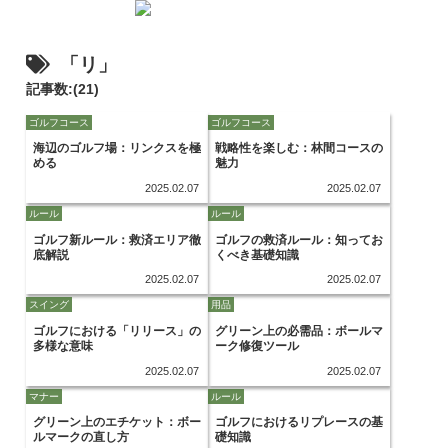
「リ」
記事数:(21)
ゴルフコース
ゴルフコース
海辺のゴルフ場：リンクスを極
戦略性を楽しむ：林間コースの
める
魅力
2025.02.07
2025.02.07
ルール
ルール
ゴルフ新ルール：救済エリア徹
ゴルフの救済ルール：知ってお
底解説
くべき基礎知識
2025.02.07
2025.02.07
スイング
用品
ゴルフにおける「リリース」の
グリーン上の必需品：ボールマ
多様な意味
ーク修復ツール
2025.02.07
2025.02.07
マナー
ルール
グリーン上のエチケット：ボー
ゴルフにおけるリプレースの基
ルマークの直し方
礎知識