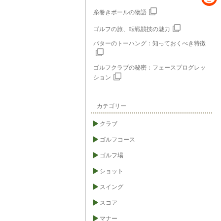
e
c
R
糸巻きボールの物語
e
e
ゴルフの旅、転戦競技の魅力
b
パターのトーハング：知っておくべき特徴
d
o
d
o
ゴルフクラブの秘密：フェースプログレッ
i
ション
k
t
カテゴリー
クラブ
ゴルフコース
ゴルフ場
ショット
スイング
スコア
マナー