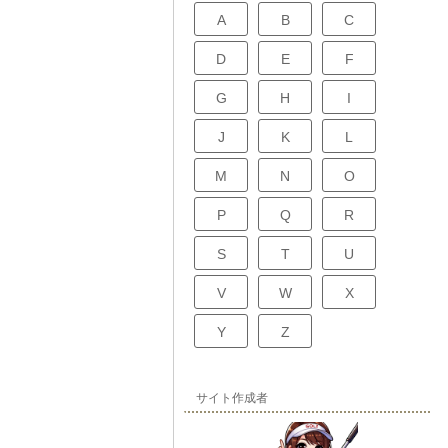
A
B
C
D
E
F
G
H
I
J
K
L
M
N
O
P
Q
R
S
T
U
V
W
X
Y
Z
サイト作成者