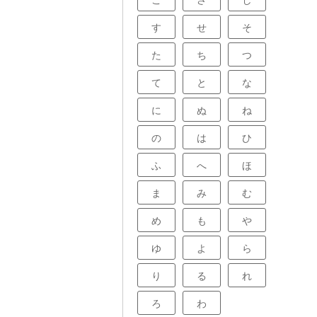
こ
さ
し
す
せ
そ
た
ち
つ
て
と
な
に
ぬ
ね
の
は
ひ
ふ
へ
ほ
ま
み
む
め
も
や
ゆ
よ
ら
り
る
れ
ろ
わ