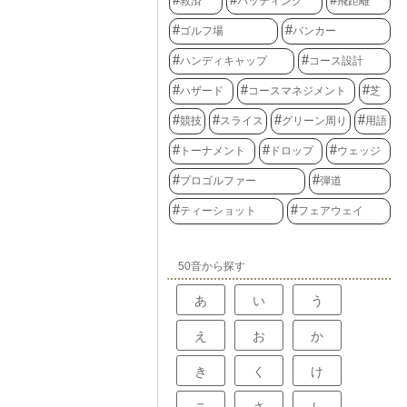
救済
パッティング
飛距離
ゴルフ場
バンカー
ハンディキャップ
コース設計
ハザード
コースマネジメント
芝
競技
スライス
グリーン周り
用語
トーナメント
ドロップ
ウェッジ
プロゴルファー
弾道
ティーショット
フェアウェイ
50音から探す
あ
い
う
え
お
か
き
く
け