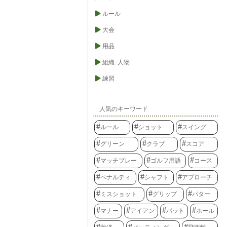
ルール
大会
用品
組織･人物
練習
人気のキーワード
ルール
ショット
スイング
グリーン
クラブ
スコア
マッチプレー
ゴルフ用語
コース
ペナルティ
シャフト
アプローチ
ミスショット
グリップ
パター
マナー
アイアン
パット
ホール