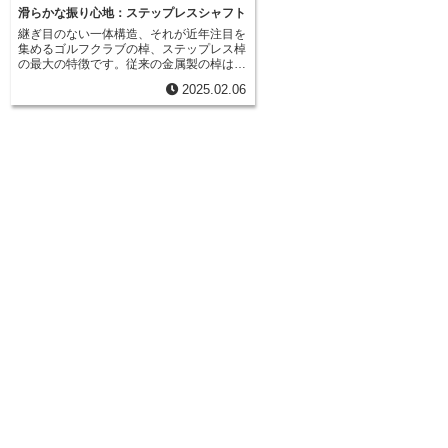
滑らかな振り心地：ステップレスシャフト
継ぎ目のない一体構造、それが近年注目を
集めるゴルフクラブの棹、ステップレス棹
の最大の特徴です。従来の金属製の棹は、
異なる硬さの金属材料を溶接して作られて
2025.02.06
いました。この製造方法は、棹の硬さを調
整する上で有効でしたが、同時に溶接部分
が段差を生み、これが棹の振動に悪影響を
与えていました。棹に段差があると、まる
ででこぼこ道をボールが転がるように、振
動が不規則になり、狙った場所へ正確に球
を飛ばすことが難しくなります。しかし、
ステップレス棹は、継ぎ目がないため、こ
の問題を解消しています。一体成型で作ら
れたステップレス棹は、まるで静かな水面
に石を投げ込んだ時のように、滑らかで均
一な振動を生み出します。この滑らかな振
動は、球を打った時の感触を向上させるだ
けでなく、球の軌道にも良い影響を与えま
す。規則正しい振動は、球の飛び出し方向
のブレを少なくし、より正確な方向へ球を
飛ばすことを可能にします。また、棹全体
がしなり、その反発力を利用して球を飛ば
すため、飛距離も向上します。近年、製造
技術の進歩により、様々な素材や硬さのス
テップレス棹が作られるようになりまし
た。初心者から上級者まで、それぞれの打
ち方に合わせた棹を選ぶことができるた
め、多くの愛好家に選ばれています。自分