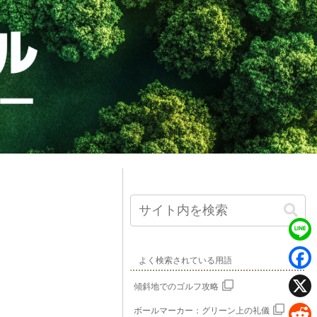
L
よく検索されている用語
i
F
傾斜地でのゴルフ攻略
n
a
X
ボールマーカー：グリーン上の礼儀