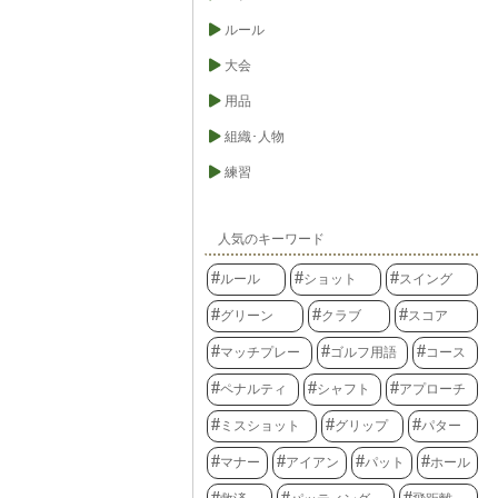
ルール
大会
用品
組織･人物
練習
人気のキーワード
ルール
ショット
スイング
グリーン
クラブ
スコア
マッチプレー
ゴルフ用語
コース
ペナルティ
シャフト
アプローチ
ミスショット
グリップ
パター
マナー
アイアン
パット
ホール