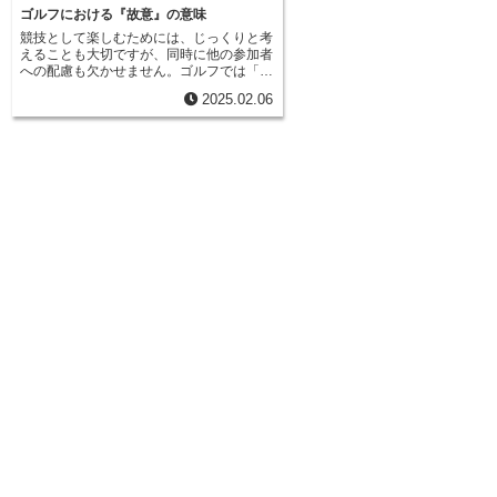
ゴルフにおける『故意』の意味
競技として楽しむためには、じっくりと考
えることも大切ですが、同時に他の参加者
への配慮も欠かせません。ゴルフでは「じ
っくり考える競技者」という言葉は、単に
2025.02.06
時間をかけて戦略を練る人という意味では
なく、しばしば進行を遅らせる迷惑な競技
者を指す言葉として使われます。なぜな
ら、一人で時間をかけてしまうと、他の競
技者の流れを阻害し、全体の進行を遅らせ
てしまうからです。適度な時間を使って戦
略を立てることはもちろん重要ですが、同
時に円滑な進行を保つための配慮も必要で
す。じっくり考える時は、常に周りの状況
を把握し、素早い行動を心がけましょう。
例えば、前の組がまだ遠く離れていないの
に、次の打つ場所を時間をかけて決めるの
は避けなければなりません。また、自分が
打つ順番が来たら、すぐに対応できるよう
に、前の競技者が打っている間にクラブを
選んでおくなどの準備も大切です。自分の
ペースだけでなく、他の競技者への影響も
考えることで、より円滑で気持ちの良い競
技を楽しむことができます。公式の競技で
は、プレーの遅延は罰則の対象となる場合
もあります。じっくり考えることと遅延の
境界線は分かりにくいこともありますが、
常に制限時間を意識し、素早い判断と行動
を心がけることが重要です。競技によって