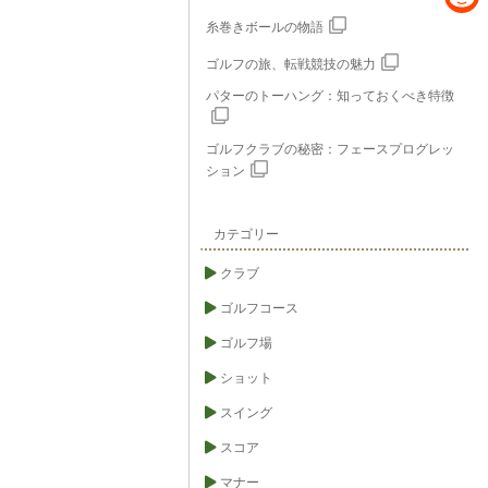
e
c
R
糸巻きボールの物語
e
e
ゴルフの旅、転戦競技の魅力
b
パターのトーハング：知っておくべき特徴
d
o
d
o
ゴルフクラブの秘密：フェースプログレッ
i
ション
k
t
カテゴリー
クラブ
ゴルフコース
ゴルフ場
ショット
スイング
スコア
マナー