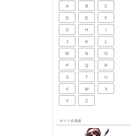
A
B
C
D
E
F
G
H
I
J
K
L
M
N
O
P
Q
R
S
T
U
V
W
X
Y
Z
サイト作成者