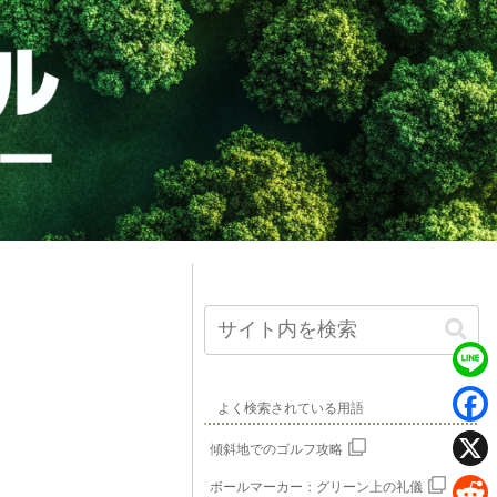
L
よく検索されている用語
i
F
傾斜地でのゴルフ攻略
n
a
X
ボールマーカー：グリーン上の礼儀