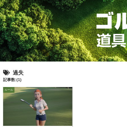
過失
記事数:(1)
ルール