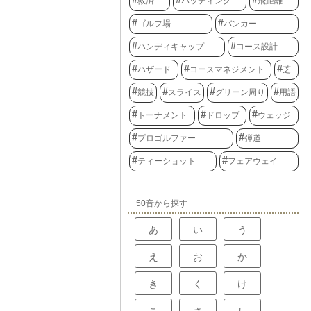
救済
パッティング
飛距離
ゴルフ場
バンカー
ハンディキャップ
コース設計
ハザード
コースマネジメント
芝
競技
スライス
グリーン周り
用語
トーナメント
ドロップ
ウェッジ
プロゴルファー
弾道
ティーショット
フェアウェイ
50音から探す
あ
い
う
え
お
か
き
く
け