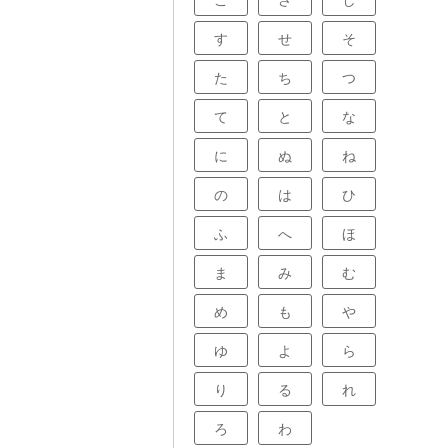
こ
さ
し
す
せ
そ
た
ち
つ
て
と
な
に
ぬ
ね
の
は
ひ
ふ
へ
ほ
ま
み
む
め
も
や
ゆ
よ
ら
り
る
れ
ろ
わ