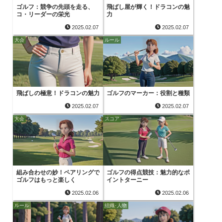
ゴルフ：競争の先頭を走る、
飛ばし屋が輝く！ドラコンの魅
コ・リーダーの栄光
力
2025.02.07
2025.02.07
大会
ルール
飛ばしの極意！ドラコンの魅力
ゴルフのマーカー：役割と種類
2025.02.07
2025.02.07
大会
スコア
組み合わせの妙！ペアリングで
ゴルフの得点競技：魅力的なポ
ゴルフはもっと楽しく
イントターニー
2025.02.06
2025.02.06
ルール
組織･人物