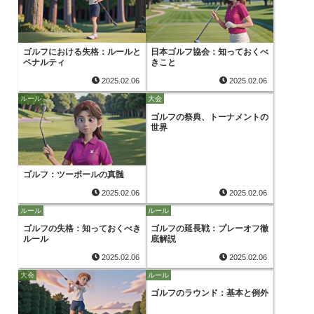
ゴルフにおける失格：ルールと
日本ゴルフ協会：知っておくべ
ペナルティ
きこと
2025.02.06
2025.02.06
ルール
大会
ゴルフの祭典、トーナメントの
世界
ゴルフ：ツーボールの真髄
2025.02.06
2025.02.06
ルール
ルール
ゴルフの失格：知っておくべき
ゴルフの延長戦：プレーオフ徹
ルール
底解説
2025.02.06
2025.02.06
大会
ルール
ゴルフのラウンド：基本と例外