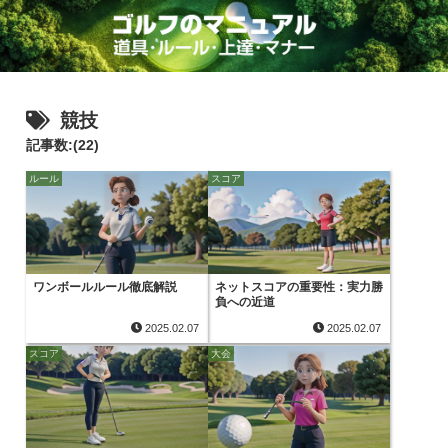
競技
記事数:(22)
ルール
スコア
ワンボールルール徹底解説
ネットスコアの重要性：実力勝
負への近道
2025.02.07
2025.02.07
スコア
大会