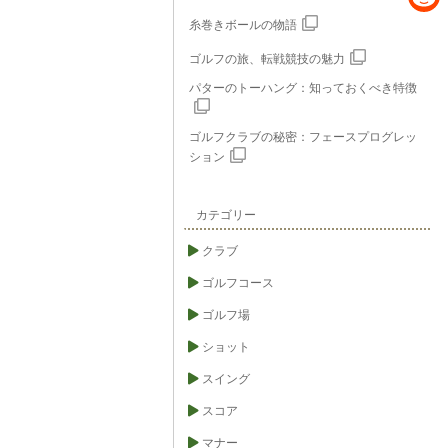
e
c
R
糸巻きボールの物語
e
e
ゴルフの旅、転戦競技の魅力
b
パターのトーハング：知っておくべき特徴
d
o
d
o
ゴルフクラブの秘密：フェースプログレッ
i
ション
k
t
カテゴリー
クラブ
ゴルフコース
ゴルフ場
ショット
スイング
スコア
マナー