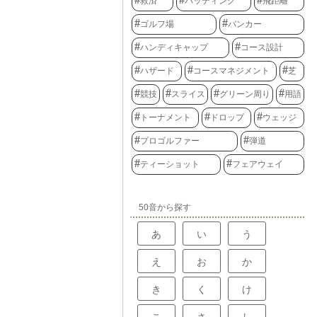
救済
パッティング
飛距離
ゴルフ場
バンカー
ハンディキャップ
コース設計
ハザード
コースマネジメント
芝
競技
スライス
グリーン周り
用語
トーナメント
ドロップ
ウェッジ
プロゴルファー
弾道
ティーショット
フェアウェイ
50音から探す
あ
い
う
え
お
か
き
く
け