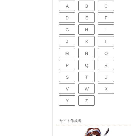
A
B
C
D
E
F
G
H
I
J
K
L
M
N
O
P
Q
R
S
T
U
V
W
X
Y
Z
サイト作成者