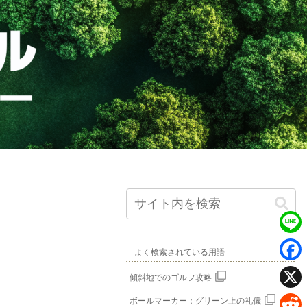
L
よく検索されている用語
i
F
傾斜地でのゴルフ攻略
n
a
X
ボールマーカー：グリーン上の礼儀