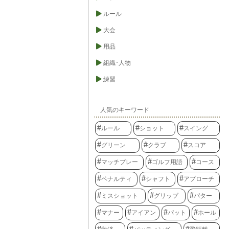
ルール
大会
用品
組織･人物
練習
人気のキーワード
ルール
ショット
スイング
グリーン
クラブ
スコア
マッチプレー
ゴルフ用語
コース
ペナルティ
シャフト
アプローチ
ミスショット
グリップ
パター
マナー
アイアン
パット
ホール