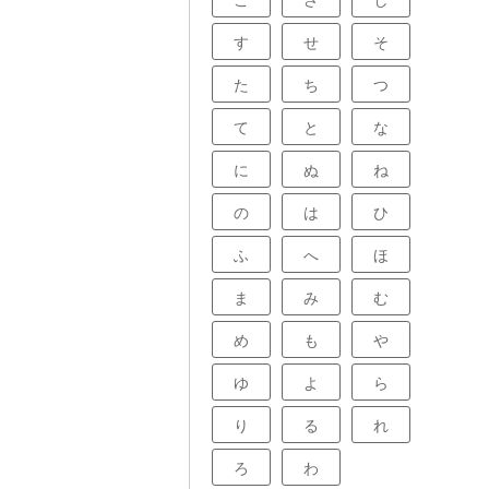
こ
さ
し
す
せ
そ
た
ち
つ
て
と
な
に
ぬ
ね
の
は
ひ
ふ
へ
ほ
ま
み
む
め
も
や
ゆ
よ
ら
り
る
れ
ろ
わ