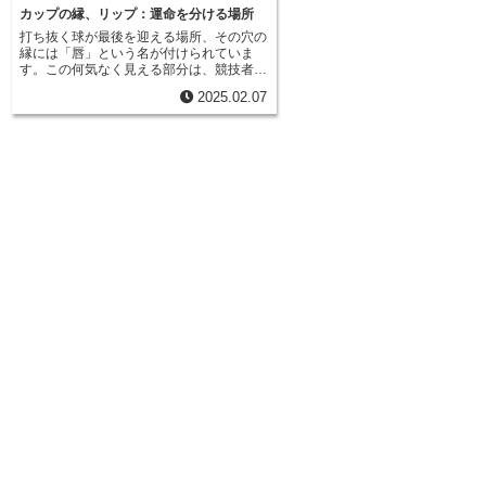
カップの縁、リップ：運命を分ける場所
打ち抜く球が最後を迎える場所、その穴の
縁には「唇」という名が付けられていま
す。この何気なく見える部分は、競技者の
喜びと悲しみを分ける、まさに運命の場所
2025.02.07
と言えるでしょう。小さな球が穴に吸い込
まれるか否か、この唇が最後の審判を下し
ます。 そっと打つ技術の正確さ、芝の傾
き、そして少しの運、これら全てが唇での
攻防に影響を及ぼします。熟練の競技者で
さえ、この唇に惑わされることが少なくあ
りません。時に完璧な打ち球が穴の縁を掠
めるように外れ、悔しさを噛み締めること
になります。まるで生き物のように
capricious な唇は、競技者の心を揺さぶり
ます。 思い描いた通りに球が転がってく
ると、唇は優しくそれを受け入れ、喜びを
もたらします。しかし、わずかな狂いが生
じた途端、容赦なく球を跳ね返し、深い失
望の淵へと突き落とします。逆に、思いも
よらない軌道の球が唇に当たり、思わぬ幸
運を掴むこともあります。まるで磁石に引
き寄せられるように、不規則な動きをした
球が吸い込まれていく様は、まさに勝負事
の不思議さを感じさせ、競技の魅力を再認
識させられます。 このように、唇は競技
の行方を左右する重要な要素であり、競技
者にとって最も注目すべき場所の一つと言
えるでしょう。時には劇的な幕切れを演出