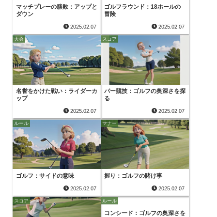
マッチプレーの勝敗：アップと
ゴルフラウンド：18ホールの
ダウン
冒険
2025.02.07
2025.02.07
大会
スコア
名誉をかけた戦い：ライダーカ
パー競技：ゴルフの奥深さを探
ップ
る
2025.02.07
2025.02.07
ルール
マナー
ゴルフ：サイドの意味
握り：ゴルフの賭け事
2025.02.07
2025.02.07
スコア
ルール
コンシード：ゴルフの奥深さを