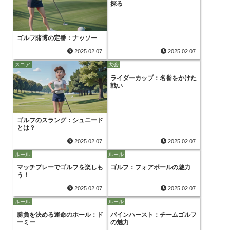
探る
ゴルフ賭博の定番：ナッソー
2025.02.07
2025.02.07
スコア
大会
ライダーカップ：名誉をかけた
戦い
ゴルフのスラング：シュニード
とは？
2025.02.07
2025.02.07
ルール
ルール
マッチプレーでゴルフを楽しも
ゴルフ：フォアボールの魅力
う！
2025.02.07
2025.02.07
ルール
ルール
勝負を決める運命のホール：ド
パインハースト：チームゴルフ
ーミー
の魅力