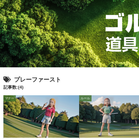
プレーファースト
記事数:(4)
マナー
ルール