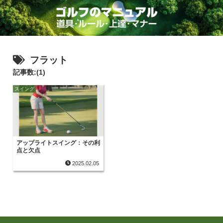
フラット
記事数:(1)
スイング
アップライトスイング：その利
点と欠点
2025.02.05