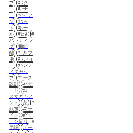
プ
パタ
ー
マナ
ー
アイア
ン
パッ
ト
ホー
ル
救済
パッティン
グ
飛距
離
ゴルフ
場
バンカ
ー
ハンデ
ィキャッ
プ
コース
設計
ハザ
ード
コー
スマネジメ
ント
芝
競技
スラ
イス
グリ
ーン周り
用語
トー