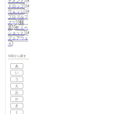
ナメント
ドロップ
ウェッジ
プロゴルフ
ァー
弾
道
ティー
ショット
フェアウェ
イ
50音から探す
あ
い
う
え
お
か
き
く