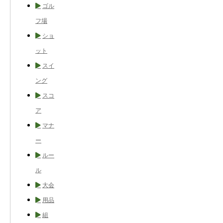
ゴル
フ場
ショ
ット
スイ
ング
スコ
ア
マナ
ー
ルー
ル
大会
用品
組