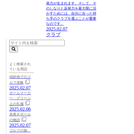
発力が生まれます。そして、そ
のしなりと反発力を最大限に活
かすためには、自分に合った持
ち手のクラブを選ぶことが重要
なのです。
2025.02.07
クラブ
よく検索され
ている用語
傾斜地でのゴ
ルフ攻略
2025.02.07
ボールマーカ
ー：グリーン
上の礼儀
2025.02.06
糸巻きボール
の物語
2025.02.07
ゴルフの旅、