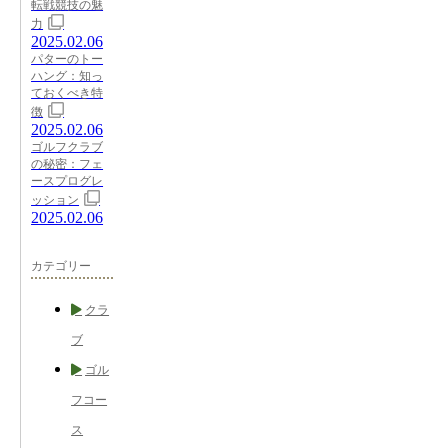
転戦競技の魅
力
2025.02.06
パターのトー
ハング：知っ
ておくべき特
徴
2025.02.06
ゴルフクラブ
の秘密：フェ
ースプログレ
ッション
2025.02.06
カテゴリー
クラ
ブ
ゴル
フコー
ス