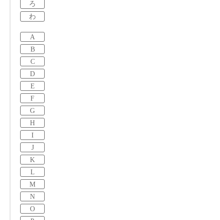
ろ
わ
A
B
C
D
E
F
G
H
I
J
K
L
M
N
O