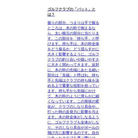
ゴルフクラブの「バット」と
は？
握りの部分、つまりは手で握る
ところは、木の幹で例えるな
ら、太い根元の部分に当たりま
す。この部分を「持ち手」と呼
びます。持ち手は、木の幹全体
をどう操るか、どう揺らすかに
大きく影響するように、ゴルフ
クラブの釣り合いや扱いやすさ
に大きく関わってきます。反対
に、木の幹の先端にあたる細い
部分は「先端」と呼ばれ、持ち
手と先端はクラブの持ち味を決
める上で重要な役割を担ってい
ます。持ち手から先端にかけ
て、木の幹のように滑らかに細
くなっています。この形状の変
化が、クラブのしなり具合や、
打った時の反発力に影響を与え
ます。木の幹全体がしなるよう
に、ゴルフクラブも全体がしな
り、そのしなり具合がボールの
飛び方に影響するのです。自分
に合ったクラブを選ぶ際には、