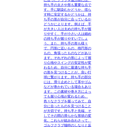
持ち手の太さや形も重要な点で
す。手に馴染むかどうか、揺ら
す時に安定するかどうかは、持
ち手の形が自分に合っているか
どうかによります。例えば、手
が大きい人は太めの持ち手が握
りやすく、手が小さい人は細め
の持ち手が握りやすいでしょ
う。また、持ち手の形も様々
で、円形に近いもの、楕円形の
もの、角張ったものなどがあり
ます。それぞれの形によって握
り心地やスイングの安定性が変
わるため、自分に最適な持ち手
の形を見つけることが、良い打
球に繋がります。持ち手の部分
には、滑り止めとして革やゴム
などが巻かれている場合もあり
ます。この素材や巻き方によっ
ても握り心地が変わるため、
色々なクラブを握ってみて、自
分に合ったものを見つけること
が大切です。持ち手と先端、そ
してその間の滑らかな形状の変
化。これらが組み合わさって、
ゴルフクラブ独特のしなりと反