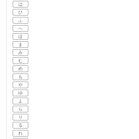
は
ひ
ふ
へ
ほ
ま
み
む
め
も
や
ゆ
よ
ら
り
る
れ