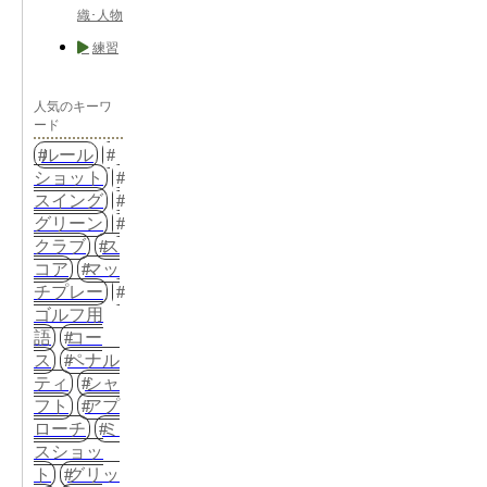
織･人物
練習
人気のキーワ
ード
ルール
ショット
スイング
グリーン
クラブ
ス
コア
マッ
チプレー
ゴルフ用
語
コー
ス
ペナル
ティ
シャ
フト
アプ
ローチ
ミ
スショッ
ト
グリッ