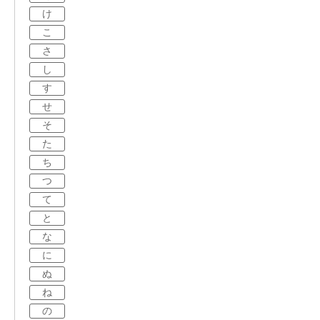
け
こ
さ
し
す
せ
そ
た
ち
つ
て
と
な
に
ぬ
ね
の