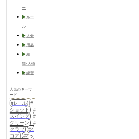
ー
ルー
ル
大会
用品
組
織･人物
練習
人気のキーワ
ード
ルール
ショット
スイング
グリーン
クラブ
ス
コア
マッ