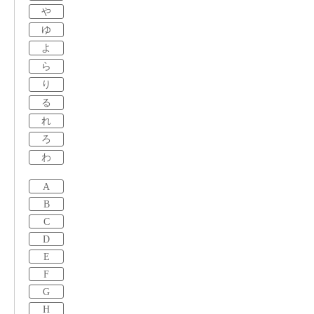
や
ゆ
よ
ら
り
る
れ
ろ
わ
A
B
C
D
E
F
G
H