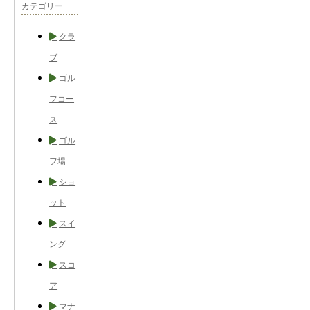
カテゴリー
クラ
ブ
ゴル
フコー
ス
ゴル
フ場
ショ
ット
スイ
ング
スコ
ア
マナ