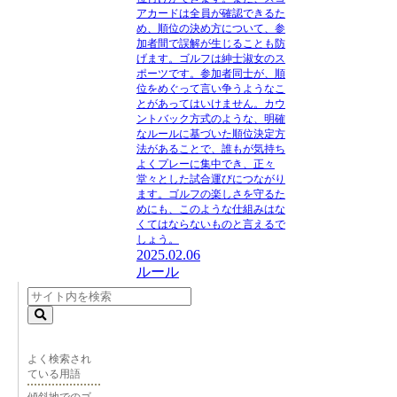
アカードは全員が確認できるた
め、順位の決め方について、参
加者間で誤解が生じることも防
げます。ゴルフは紳士淑女のス
ポーツです。参加者同士が、順
位をめぐって言い争うようなこ
とがあってはいけません。カウ
ントバック方式のような、明確
なルールに基づいた順位決定方
法があることで、誰もが気持ち
よくプレーに集中でき、正々
堂々とした試合運びにつながり
ます。ゴルフの楽しさを守るた
めにも、このような仕組みはな
くてはならないものと言えるで
しょう。
2025.02.06
ルール
よく検索され
ている用語
傾斜地でのゴ