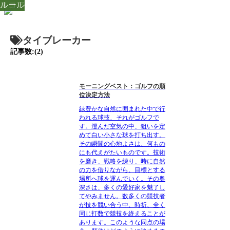
スコア
ルール
タイブレーカー
記事数:(2)
モーニングベスト：ゴルフの順
位決定方法
緑豊かな自然に囲まれた中で行
われる球技、それがゴルフで
す。澄んだ空気の中、狙いを定
めて白い小さな球を打ち出す。
その瞬間の心地よさは、何もの
にも代えがたいものです。技術
を磨き、戦略を練り、時に自然
の力を借りながら、目標とする
場所へ球を運んでいく。その奥
深さは、多くの愛好家を魅了し
てやみません。数多くの競技者
が技を競い合う中、時折、全く
同じ打数で競技を終えることが
あります。このような同点の場