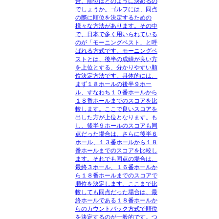
合、順位はどのように決めるの
でしょうか。ゴルフには、同点
の際に順位を決定するための
様々な方法があります。その中
で、日本で多く用いられている
のが「モーニングベスト」と呼
ばれる方式です。モーニングベ
ストとは、後半の成績が良い方
を上位とする、分かりやすい順
位決定方法です。具体的には、
まず１８ホールの後半９ホー
ル、すなわち１０番ホールから
１８番ホールまでのスコアを比
較します。ここで良いスコアを
出した方が上位となります。も
し、後半９ホールのスコアも同
点だった場合は、さらに後半６
ホール、１３番ホールから１８
番ホールまでのスコアを比較し
ます。それでも同点の場合は、
最終３ホール、１６番ホールか
ら１８番ホールまでのスコアで
順位を決定します。ここまで比
較しても同点だった場合は、最
終ホールである１８番ホールか
らのカウントバック方式で順位
を決定するのが一般的です。つ