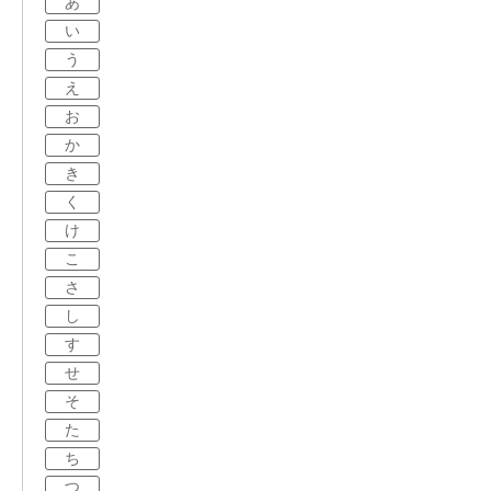
あ
い
う
え
お
か
き
く
け
こ
さ
し
す
せ
そ
た
ち
つ