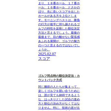
まり、１８番ホール、１７番ホ
ール、１６番ホール…とさかの
ぼり、先に良いスコアを出した
ホールがある方を上位としま
す。モーニングベストは、勝負
の行方が後半に持ち越されるゴ
ルフの特性を反映した順位決定
方法と言えるでしょう。最後の
最後まで、目の離せない緊張感
あふれる展開が、ゴルフの魅力
の一つと言えるのではないでし
ょうか。
2025.02.07
スコア
ゴルフ同点時の順位決定法：カ
ウントバック方式
同じ腕前の人たちが集まって、
楽しくゴルフを競い合うために
は、誰が見ても納得できるよう
な、はっきりとした試合の進め
方と順位の決め方がなくてはな
りません。特に、技術の差が出