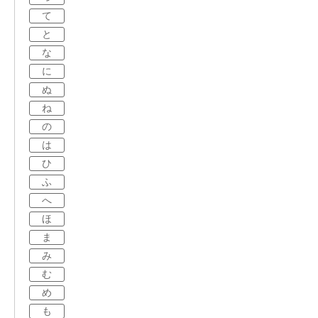
て
と
な
に
ぬ
ね
の
は
ひ
ふ
へ
ほ
ま
み
む
め
も