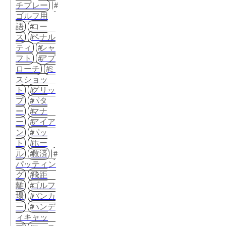
チプレー
ゴルフ用
語
コー
ス
ペナル
ティ
シャ
フト
アプ
ローチ
ミ
スショッ
ト
グリッ
プ
パタ
ー
マナ
ー
アイア
ン
パッ
ト
ホー
ル
救済
パッティン
グ
飛距
離
ゴルフ
場
バンカ
ー
ハンデ
ィキャッ