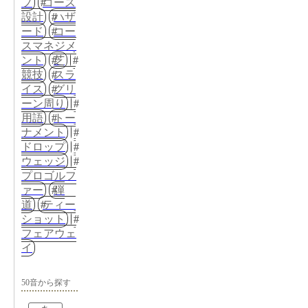
プ
コース
設計
ハザ
ード
コー
スマネジメ
ント
芝
競技
スラ
イス
グリ
ーン周り
用語
トー
ナメント
ドロップ
ウェッジ
プロゴルフ
ァー
弾
道
ティー
ショット
フェアウェ
イ
50音から探す