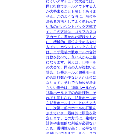
にくいアマチュアの大会では、
同じ打数でホールアウトする人
が大勢出ることも珍しくありま
せん。このような時に、順位を
決める方法としてよく使われて
いるのがカウントバック方式で
す。この方法は、ゴルフのスコ
アカードに書かれた記録をもと
に、機械的に順位を決めるやり
方です。カウントバック方式で
は、まず最後の数ホールの合計
打数を比べて、良い人から上位
になります。例えば、18ホール
の大会で、同点の人が複数いた
場合、17番ホールと18番ホール
の合計打数が少ない人が上位に
なります。それでも順位が決ま
らない場合は、16番ホールから
18番ホールまでの合計打数、そ
れでも同じなら、15番ホールか
ら18番ホールまで…というよう
に、次第に前のホールの打数を
加えていき、最終的に順位を決
定します。この方式は、複雑な
計算や主観的な判断が必要ない
ため、透明性が高く、公平な順
位付けができます。また、スコ