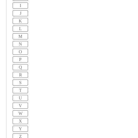
I
J
K
L
M
N
O
P
Q
R
S
T
U
V
W
X
Y
Z