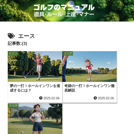
エース
記事数:(3)
スコア
スコア
夢の一打！ホールインワンを達
奇跡の一打！ホールインワン徹
成するには？
底解説
2025.02.06
2025.02.06
スコア