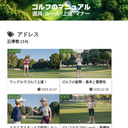
アドレス
記事数:(14)
スイング
スイング
ワッグルでゴルフ上達！
ゴルフの姿勢：基本と重要性
2025.02.07
2025.02.06
スイング
クラブ
スクエアスタンスで安定したシ
ゴルフクラブのソール：基礎知