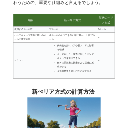
わうための、重要な仕組みと言えるでしょう。
従来のぺリ
項目
新ぺリア方式
ア方式
使用するホール数
12ホール
6ホール
ハンデキャップ算出に用いるホ
各ホールのスコアを良い順に並べ、上位12ホ
–
ールの選定方法
ール
偶発的な好スコアや悪スコアの
影響
を軽減
より安定した、実力に即したハンデ
キャップを算出
できる
メリット
–
個々の競技者の技量を
より正確に反
映
できる
互角の勝負を楽しむ
ことができる
新ぺリア方式の計算方法