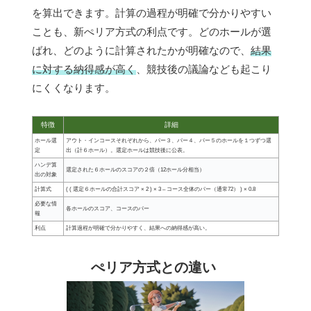
を算出できます。計算の過程が明確で分かりやすい
ことも、新ぺリア方式の利点です。どのホールが選
ばれ、どのように計算されたかが明確なので、
結果
に対する納得感が高く
、競技後の議論なども起こり
にくくなります。
特徴
詳細
ホール選
アウト・インコースそれぞれから、パー３、パー４、パー５のホールを１つずつ選
定
出（計６ホール）。選定ホールは競技後に公表。
ハンデ算
選定された６ホールのスコアの２倍（12ホール分相当）
出の対象
計算式
( ( 選定６ホールの合計スコア × 2 ) × 3 – コース全体のパー（通常72） ) × 0.8
必要な情
各ホールのスコア、コースのパー
報
利点
計算過程が明確で分かりやすく、結果への納得感が高い。
ぺリア方式との違い