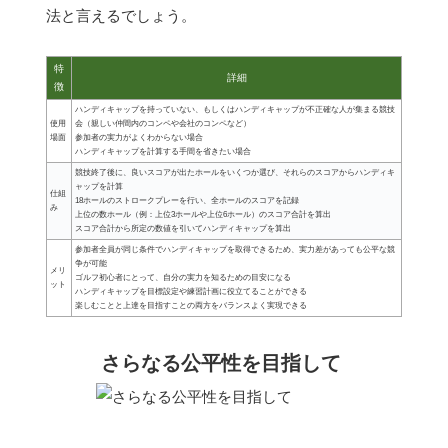
法と言えるでしょう。
特
詳細
徴
ハンディキャップを持っていない、もしくはハンディキャップが不正確な人が集まる競技
使用
会（親しい仲間内のコンペや会社のコンペなど）
場面
参加者の実力がよくわからない場合
ハンディキャップを計算する手間を省きたい場合
競技終了後に、良いスコアが出たホールをいくつか選び、それらのスコアからハンディキ
ャップを計算
仕組
18ホールのストロークプレーを行い、全ホールのスコアを記録
み
上位の数ホール（例：上位3ホールや上位6ホール）のスコア合計を算出
スコア合計から所定の数値を引いてハンディキャップを算出
参加者全員が同じ条件でハンディキャップを取得できるため、実力差があっても公平な競
争が可能
メリ
ゴルフ初心者にとって、自分の実力を知るための目安になる
ット
ハンディキャップを目標設定や練習計画に役立てることができる
楽しむことと上達を目指すことの両方をバランスよく実現できる
さらなる公平性を目指して