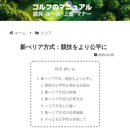
ホーム
スコア
新ぺリア方式：競技をより公平に
2025.02.05
目次
新ぺリア方式：競技をより公平に
競技の公平性を高める仕組み
新ぺリア方式の特徴
新ぺリア方式の計算方法
ぺリア方式との違い
新ぺリア方式の活用場面
さらなる公平性を目指して