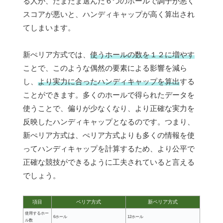
る人が、たまたま選んだ６つのホールで調子が悪く
スコアが悪いと、ハンディキャップが高く算出され
てしまいます。
新ぺリア方式では、
使うホールの数を１２に増やす
ことで、このような偶然の要素による影響を減ら
し、
より実力に合ったハンディキャップを算出
する
ことができます。多くのホールで得られたデータを
使うことで、偏りが少なくなり、より正確な実力を
反映したハンディキャップとなるのです。つまり、
新ぺリア方式は、ぺリア方式よりも多くの情報を使
ってハンディキャップを計算するため、より公平で
正確な競技ができるように工夫されていると言える
でしょう。
項目
ペリア方式
新ペリア方式
使用するホー
6ホール
12ホール
ル数