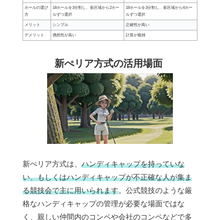
ホールの選び
18ホールを3分割し、各区域から2ホー
18ホールを3分割し、各区域から4ホー
方
ルずつ選択
ルずつ選択
メリット
シンプル
正確性が高い
デメリット
偶然性が高い
計算が複雑
新ぺリア方式の活用場面
新ぺリア方式は、
ハンディキャップを持っていな
い、もしくはハンディキャップが不正確な人が集ま
る競技会で主に用いられます
。公式競技のような厳
格なハンディキャップの管理が必要な場面ではな
く、親しい仲間内のコンペや会社のコンペなどで多