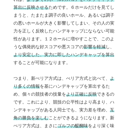
算出に反映させる
ためです。６ホールだけを見てし
まうと、たまたま調子の良いホール、あるいは調子
の悪いホールが大きく影響してしまい、その人の実
力を正しく反映したハンデキャップにならない可能
性があります。１２ホールに増やすことで、このよ
うな偶発的な好スコアや悪スコアの
影響を軽減
し、
より安定した、実力に即したハンデキャップを算出
することが可能になります。
つまり、新ぺリア方式は、ぺリア方式と比べて、
よ
り多くの情報
を基にハンデキャップを算出するた
め、個々の競技者の技量を
より正確に反映
できるの
です。これにより、競技の公平性はより高まり、ハ
ンデキャップがある人同士でも、実力差を埋め、
互
角の勝負を楽しむ
ことができるようになります。新
ぺリア方式は、まさに
ゴルフの醍醐味
をより深く味