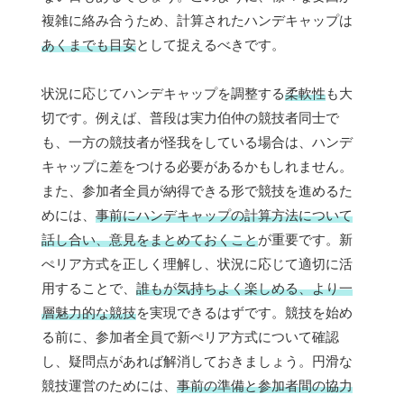
複雑に絡み合うため、計算されたハンデキャップは
あくまでも目安
として捉えるべきです。
状況に応じてハンデキャップを調整する
柔軟性
も大
切です。例えば、普段は実力伯仲の競技者同士で
も、一方の競技者が怪我をしている場合は、ハンデ
キャップに差をつける必要があるかもしれません。
また、参加者全員が納得できる形で競技を進めるた
めには、
事前にハンデキャップの計算方法について
話し合い、意見をまとめておくこと
が重要です。新
ぺリア方式を正しく理解し、状況に応じて適切に活
用することで、
誰もが気持ちよく楽しめる、より一
層魅力的な競技
を実現できるはずです。競技を始め
る前に、参加者全員で新ぺリア方式について確認
し、疑問点があれば解消しておきましょう。円滑な
競技運営のためには、
事前の準備と参加者間の協力