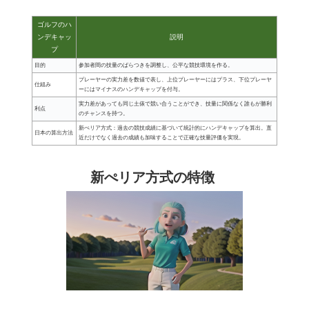
ゴルフのハ
ンデキャッ
説明
プ
目的
参加者間の技量のばらつきを調整し、公平な競技環境を作る。
プレーヤーの実力差を数値で表し、上位プレーヤーにはプラス、下位プレーヤ
仕組み
ーにはマイナスのハンデキャップを付与。
実力差があっても同じ土俵で競い合うことができ、技量に関係なく誰もが勝利
利点
のチャンスを持つ。
新ぺリア方式：過去の競技成績に基づいて統計的にハンデキャップを算出。直
日本の算出方法
近だけでなく過去の成績も加味することで正確な技量評価を実現。
新ぺリア方式の特徴