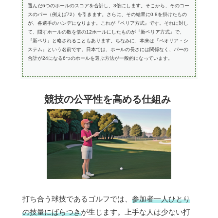
選んだ6つのホールのスコアを合計し、3倍にします。そこから、そのコー
スのパー（例えば72）を引きます。さらに、その結果に0.8を掛けたもの
が、各選手のハンデになります。これが『ペリア方式』です。それに対し
て、隠すホールの数を倍の12ホールにしたものが『新ペリア方式』で、
『新ペリ』と略されることもあります。ちなみに、本来は『ペオリア・シ
ステム』という名前です。日本では、ホールの長さには関係なく、パーの
合計が24になる6つのホールを選ぶ方法が一般的になっています。
競技の公平性を高める仕組み
打ち合う球技であるゴルフでは、
参加者一人ひとり
の技量にばらつき
が生じます。上手な人は少ない打