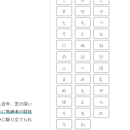
こ
さ
し
す
せ
そ
た
ち
つ
て
と
な
に
ぬ
ね
の
は
ひ
ふ
へ
ほ
ま
み
む
め
も
や
ゆ
よ
ら
。
近年、芝の深い
主に熟練者の競技
り
る
れ
争に駆り立てられ
ろ
わ