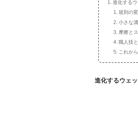
進化するウ
規則の
小さな
摩擦と
職人技
これか
進化するウェッ