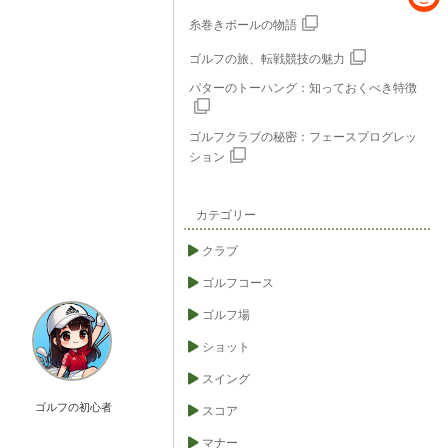
e
c
R
糸巻きボールの物語
e
e
ゴルフの旅、転戦競技の魅力
b
パターのトーハング：知っておくべき特徴
d
o
d
o
ゴルフクラブの秘密：フェースプログレッ
i
ション
k
t
カテゴリー
クラブ
ゴルフコース
ゴルフ場
ショット
スイング
ゴルフの初心者
スコア
マナー