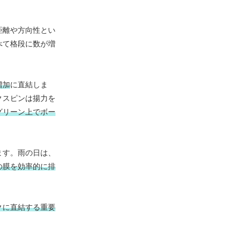
距離や方向性とい
べて格段に数が増
増加
に直結しま
クスピンは揚力を
グリーン上でボー
ます。雨の日は、
の膜を効率的に排
クに直結する重要