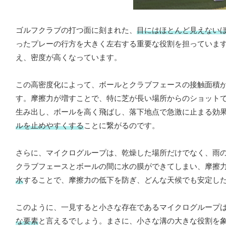
ゴルフクラブの打つ面に刻まれた、
目にはほとんど見えない
ったプレーの行方を大きく左右する重要な役割を担っていま
え、密度が高くなっています。
この高密度化によって、ボールとクラブフェースの接触面積
す。摩擦力が増すことで、特に芝が長い場所からのショット
生み出し、ボールを高く飛ばし、落下地点で急激に止まる効
ルを止めやすくする
ことに繋がるのです。
さらに、マイクログループは、乾燥した場所だけでなく、雨
クラブフェースとボールの間に水の膜ができてしまい、摩擦
水
することで、摩擦力の低下を防ぎ、どんな天候でも安定し
このように、一見すると小さな存在であるマイクログループ
な要素
と言えるでしょう。まさに、小さな溝の大きな役割を