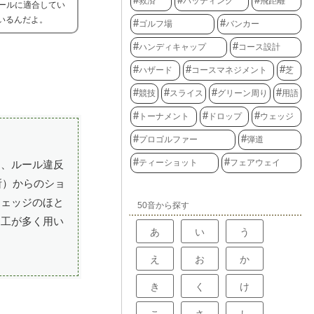
救済
パッティング
飛距離
ールに適合してい
いるんだよ。
ゴルフ場
バンカー
ハンディキャップ
コース設計
ハザード
コースマネジメント
芝
競技
スライス
グリーン周り
用語
トーナメント
ドロップ
ウェッジ
プロゴルファー
弾道
ティーショット
フェアウェイ
に、ルール違反
所）からのショ
ウェッジのほと
50音から探す
加工が多く用い
あ
い
う
え
お
か
き
く
け