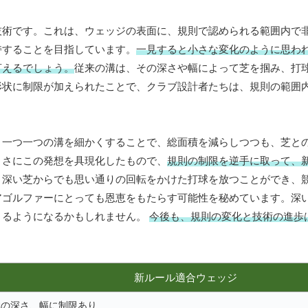
技術です。これは、ウェッジの表面に、規則で認められる範囲内で
持することを目指しています。
一見すると小さな変化のように思わ
言えるでしょう。
従来の溝は、その深さや幅によって芝を掴み、打
形状に制限が加えられたことで、クラブ設計者たちは、規則の範囲
、一つ一つの溝を細かくすることで、総面積を減らしつつも、芝と
まさにこの発想を具現化したもので、
規則の制限を逆手に取って、
、深い芝からでも思い通りの回転をかけた打球を放つことができ、
アゴルファーにとっても恩恵をもたらす可能性を秘めています。深
きるようになるかもしれません。
今後も、規則の変化と技術の進歩
新ルール適合ウェッジ
溝の深さ、幅に制限あり