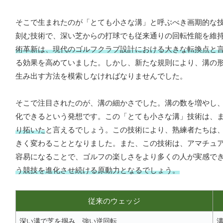
そこで生まれたのが「とても小さな溝」と呼ぶべき画期的な
刻む技術で、深い芝からの打球でも従来通りの回転性能を維
術革新は、現代のゴルフクラブ設計における大きな転換点と
る効果を高めていました。しかし、新たな規則により、溝の
生み出す方法を模索しなければなりませんでした。
そこで注目されたのが、溝の細かさでした。溝の数を増やし
化できるという発想です。この「とても小さな溝」技術は、
り拓いた
と言えるでしょう。この技術により、熟練者たちは
きく変わることとなりました。また、この技術は、アマチュ
容易になることで、ゴルフの楽しさをより多くの人が実感で
う競技を進化させ続ける原動力となるでしょう。
従来のウェッジ
深い溝で芝を掴み、強い逆回転