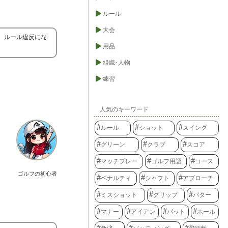
ルール
大会
。ルール違反にな
用品
組織･人物
練習
人気のキーワード
ルール
ショット
スイング
グリーン
クラブ
スコア
マッチプレー
ゴルフ用語
コース
ゴルフの初心者
ペナルティ
シャフト
アプローチ
ミスショット
グリップ
パター
マナー
アイアン
パット
ホール