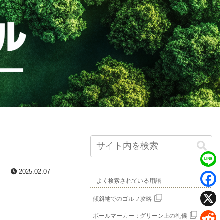
2025.02.07
L
よく検索されている用語
i
F
傾斜地でのゴルフ攻略
n
a
X
ボールマーカー：グリーン上の礼儀