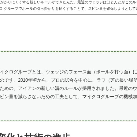
ンがかかりにくくする新しいルールができたんだ。最近のウェッジはほとんどがこのル
ロ グルーブでボールの引っ掛かりを良くすることで、スピン量を確保しようとして
イクログルーブとは、ウェッジのフェース面（ボールを打つ面）
のです。2010年頃から、プロの試合を中心に、ラフ（芝の長い場
ための、アイアンの新しい溝のルールが採用されました。最近の
ピン量を減らさないための工夫として、マイクログルーブの機械