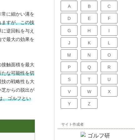
A
B
C
非常に細かい溝を
D
E
F
れますが、この技
球に逆回転を与え
G
H
I
内で最大の効果を
J
K
L
M
N
O
の接触面積を最大
P
Q
R
新たな可能性を切
S
T
U
競技の戦略性も大
い芝からの脱出が
V
W
X
は、ゴルフとい
Y
Z
サイト作成者